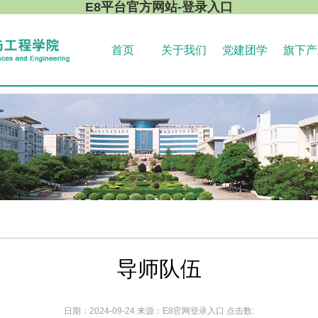
E8平台官方网站-登录入口
首页
关于我们
党建团学
旗下产
导师队伍
日期：2024-09-24 来源：E8官网登录入口 点击数: