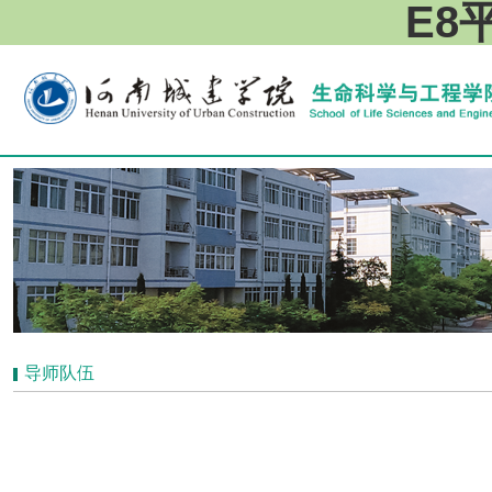
E8
导师队伍