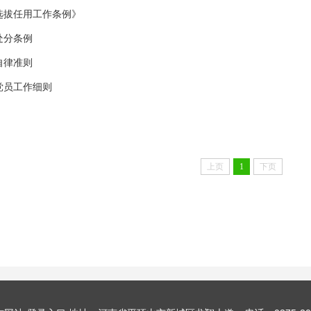
选拔任用工作条例》
处分条例
自律准则
党员工作细则
上页
1
下页