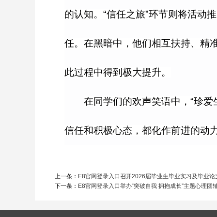
的认知。“信任之旅”环节则将活动
任。在黑暗中，他们相互扶持、精
此过程中得到极大提升。
在同学们的欢声笑语中，“珍爱
信任和积极心态，都化作前进的动
上一条：
​E8官网登录入口召开2026届毕业生毕业实习及毕业
下一条：
​E8官网登录入口举办“突破自我 拥抱成长”主题心理团