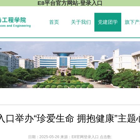
E8平台官方网站-登录入口
首页
关于我们
党建团学
旗下产
录入口举办“珍爱生命 拥抱健康”主
日期：2025-05-26 来源：E8官网登录入口 点击数: