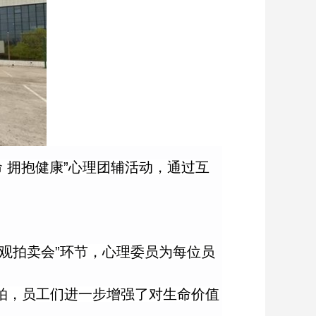
 拥抱健康”心理团辅活动，通过互
值观拍卖会”环节，心理委员为每位员
拍，员工们进一步增强了对生命价值