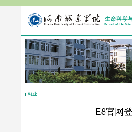
就业
​E8官