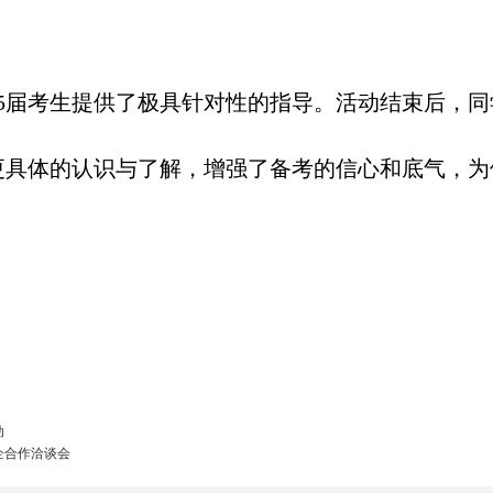
025届考生提供了极具针对性的指导。活动结束后，
更具体的认识与了解，
增强了备考的信心和底气
，
为
动
企合作洽谈会