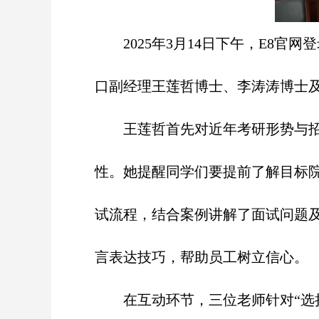
2025年3月14日下午，
​E8官网
口
副经理王莲哲
博士
、李涛涛博士
王莲哲首先对
近年考研形势与
性。
她提醒同学们要提前了解目标
试流程，结合案例讲解
了
面试问题
言表达技巧，帮助员工树立信心。
在互动环节，三位老师针对
“
选