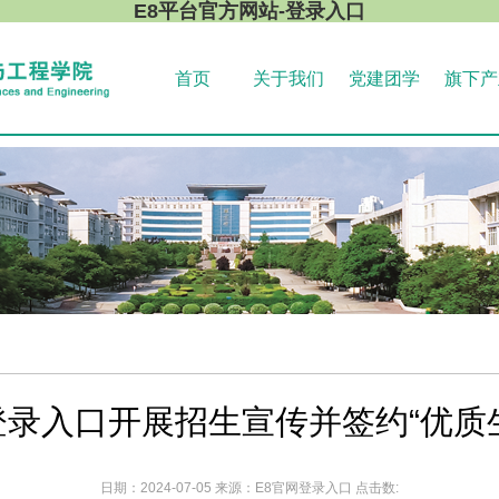
E8平台官方网站-登录入口
首页
关于我们
党建团学
旗下产
登录入口开展招生宣传并签约“优质
日期：2024-07-05 来源：E8官网登录入口 点击数: