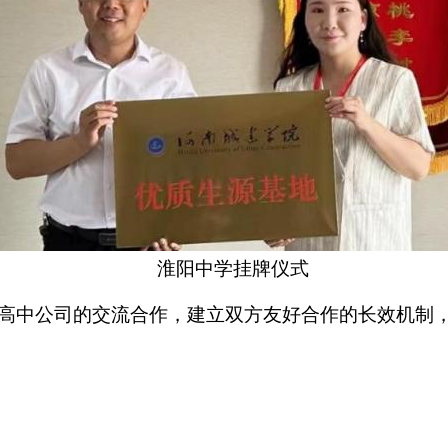
淮阳中学挂牌仪式
高中公司的交流合作，建立双方友好合作的长效机制