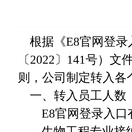
根据
《E8官网登
〔
20
22
〕
141
号）文
则，公司制定转入各
一、
转入员工人数
​E8官网登录入
生物工程专业接