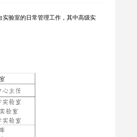
台实验室的日常管理工作，
其中高级
实