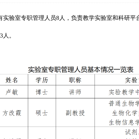
有实验室专职管理人员
8人，
负责教学实验室和科研平
3
人。